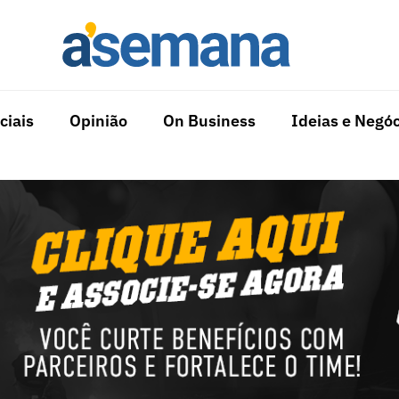
ciais
Opinião
On Business
Ideias e Negóc