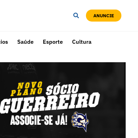
ANUNCIE
ios
Saúde
Esporte
Cultura