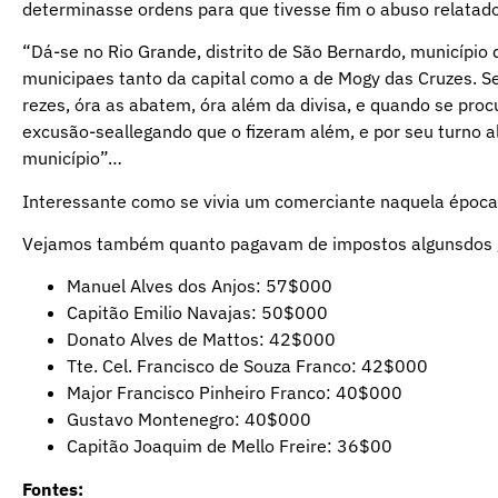
determinasse ordens para que tivesse fim o abuso relatado
“Dá-se no Rio Grande, distrito de São Bernardo, município 
municipaes tanto da capital como a de Mogy das Cruzes. Se
rezes, óra as abatem, óra além da divisa, e quando se pr
excusão-seallegando que o fizeram além, e por seu turno a
município”…
Interessante como se vivia um comerciante naquela époc
Vejamos também quanto pagavam de impostos algunsdos g
Manuel Alves dos Anjos: 57$000
Capitão Emilio Navajas: 50$000
Donato Alves de Mattos: 42$000
Tte. Cel. Francisco de Souza Franco: 42$000
Major Francisco Pinheiro Franco: 40$000
Gustavo Montenegro: 40$000
Capitão Joaquim de Mello Freire: 36$00
Fontes: