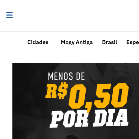
Cidades
Mogy Antiga
Brasil
Espe