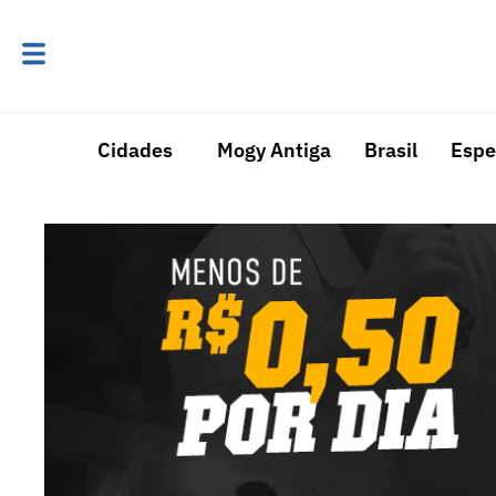
Cidades
Mogy Antiga
Brasil
Espe