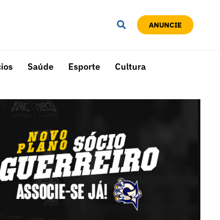
ANUNCIE
ios
Saúde
Esporte
Cultura