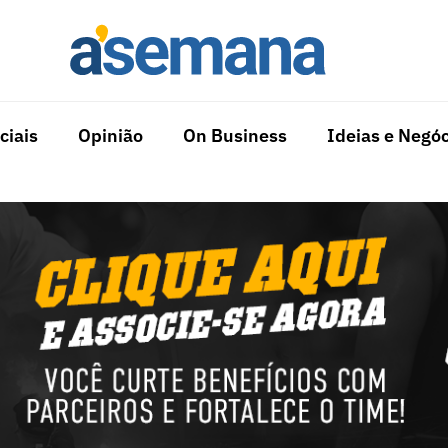
ciais
Opinião
On Business
Ideias e Negóc