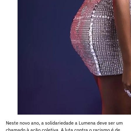
Neste novo ano, a solidariedade a Lumena deve ser um
chamado à ação coletiva. A luta contra o racismo é de