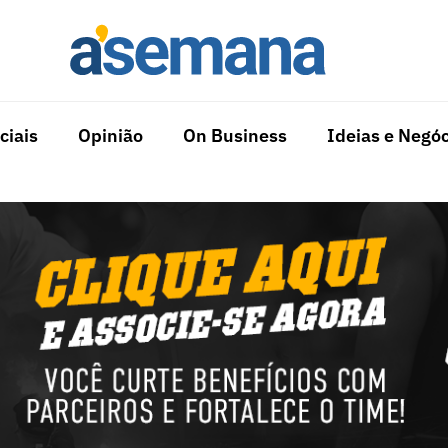
ciais
Opinião
On Business
Ideias e Negóc