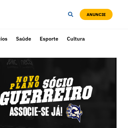
ANUNCIE
ios
Saúde
Esporte
Cultura