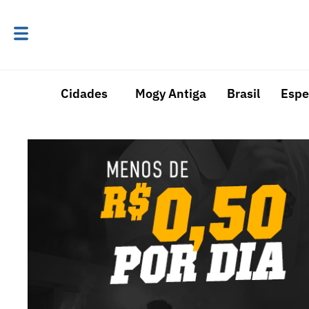
Cidades
Mogy Antiga
Brasil
Espe