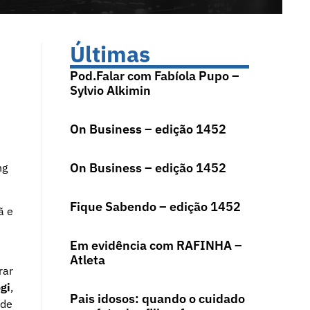
Últimas
Pod.Falar com Fabíola Pupo –
Sylvio Alkimin
On Business – edição 1452
On Business – edição 1452
ng
Fique Sabendo – edição 1452
ã e
Em evidência com RAFINHA –
Atleta
rar
gi
,
Pais idosos: quando o cuidado
 de