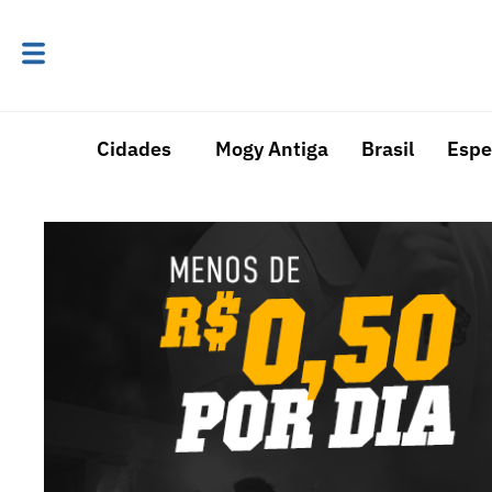
Cidades
Mogy Antiga
Brasil
Espe