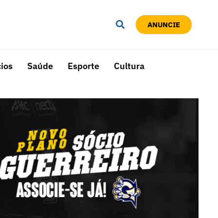
ANUNCIE
ios
Saúde
Esporte
Cultura