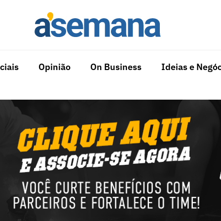
ciais
Opinião
On Business
Ideias e Negóc