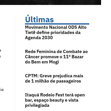
Últimas
Movimento Nacional ODS Alto
Tietê define prioridades da
Agenda 2030
a
Rede Feminina de Combate ao
s
Câncer promove o 11º Bazar
do Bem em Mogi
CPTM: Greve prejudica mais
de 1 milhão de passageiros
cia
Itaquá Rodeio Fest terá open
bar, espaço beauty e vista
privilegiada