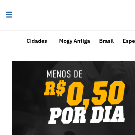
Cidades
Mogy Antiga
Brasil
Espe