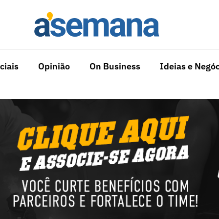
ciais
Opinião
On Business
Ideias e Negóc