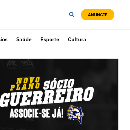
ANUNCIE
ios
Saúde
Esporte
Cultura