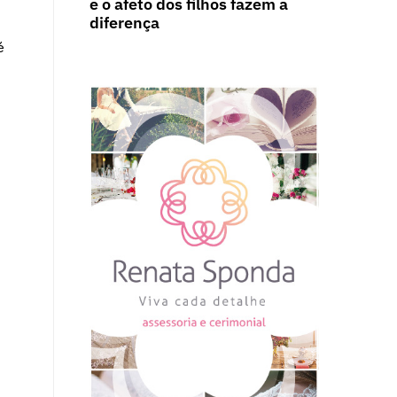
e o afeto dos filhos fazem a
diferença
é