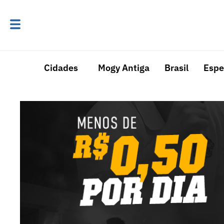
Cidades
Mogy Antiga
Brasil
Espe