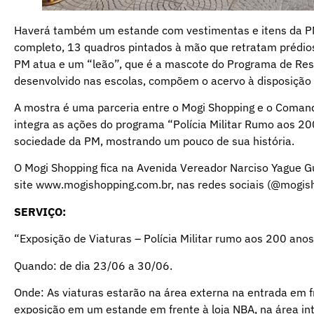
Haverá também um estande com vestimentas e itens da PM
completo, 13 quadros pintados à mão que retratam prédios 
PM atua e um “leão”, que é a mascote do Programa de Resi
desenvolvido nas escolas, compõem o acervo à disposição d
A mostra é uma parceria entre o Mogi Shopping e o Coman
integra as ações do programa “Polícia Militar Rumo aos 2
sociedade da PM, mostrando um pouco de sua história.
O Mogi Shopping fica na Avenida Vereador Narciso Yague 
site www.mogishopping.com.br, nas redes sociais (@mogis
SERVIÇO:
“Exposição de Viaturas – Polícia Militar rumo aos 200 ano
Quando: de dia 23/06 a 30/06.
Onde: As viaturas estarão na área externa na entrada em fr
exposição em um estande em frente à loja NBA, na área in