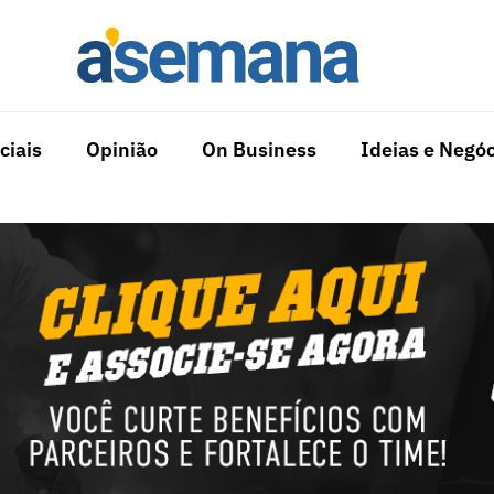
ciais
Opinião
On Business
Ideias e Negóc