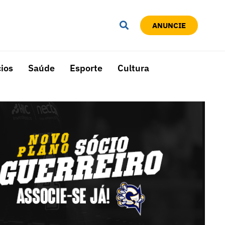
ANUNCIE
ios
Saúde
Esporte
Cultura