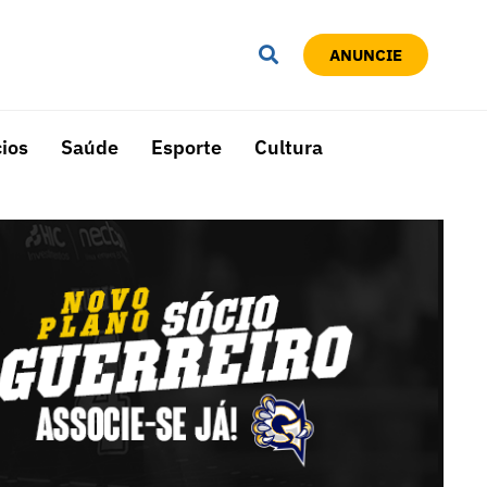
ANUNCIE
ios
Saúde
Esporte
Cultura