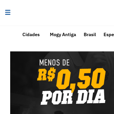
Cidades
Mogy Antiga
Brasil
Espe