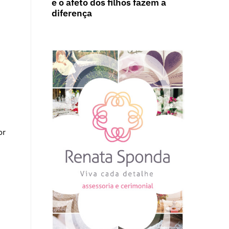
e o afeto dos filhos fazem a
diferença
or