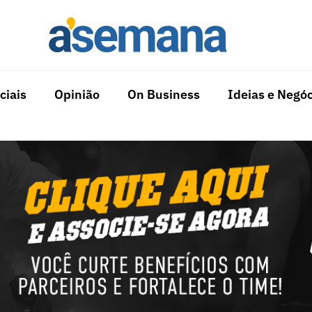
ciais
Opinião
On Business
Ideias e Negóc