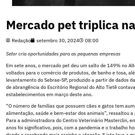
Mercado pet triplica na
Redação
setembro 30, 2024
08:00
Setor cria oportunidades para as pequenas empresas
Em sete anos, o mercado pet deu um salto de 149% no Alto
voltados para o comércio de produtos, de banho e tosa, 
levantamento do Sebrae-SP, produzido a partir de dados d
de abrangência do Escritório Regional do Alto Tietê cont
estabelecimentos em março deste ano.
“O número de famílias que possuem cães e gatos tem aume
alimentação, saúde e bem-estar dos animais”, ressaltou a 
Para a administradora do Centro Veterinário Masterclin, 
anos foi significativo, pois, com a pandemia e o trabalho 
dando e recebendo mais carinho e atenção. E isto leva a m