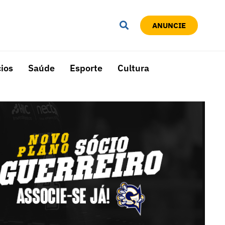
ANUNCIE
ios
Saúde
Esporte
Cultura