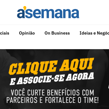
ciais
Opinião
On Business
Ideias e Negóc