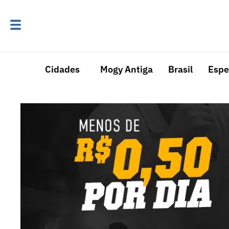
Cidades
Mogy Antiga
Brasil
Espe