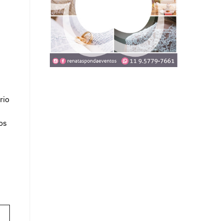
rio
os