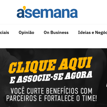
ciais
Opinião
On Business
Ideias e Negóc