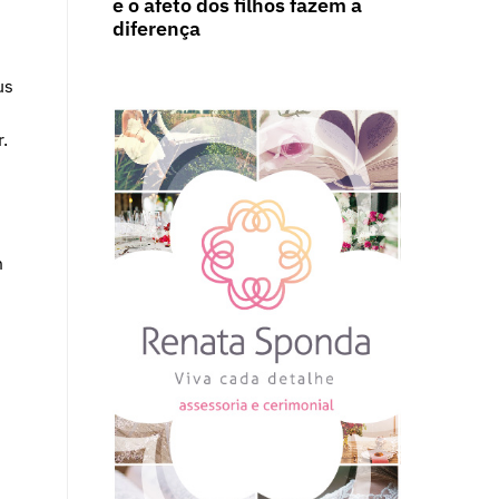
e o afeto dos filhos fazem a
diferença
us
.
m