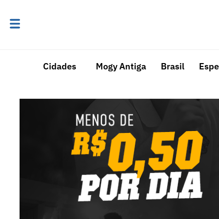
Cidades
Mogy Antiga
Brasil
Espe