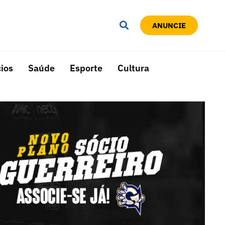
ANUNCIE
ios
Saúde
Esporte
Cultura