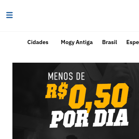
Cidades
Mogy Antiga
Brasil
Espe