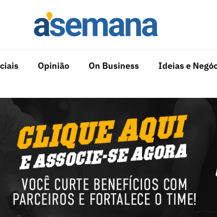
ciais
Opinião
On Business
Ideias e Negóc