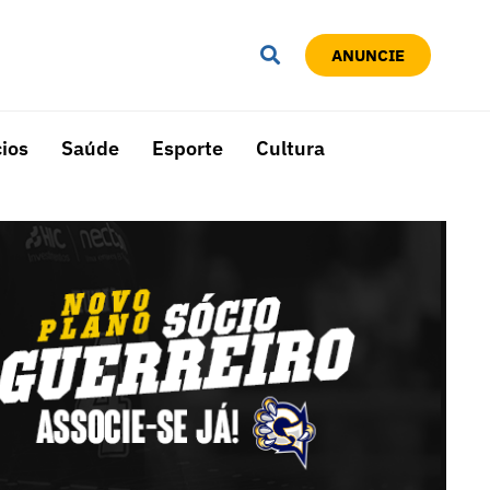
ANUNCIE
ios
Saúde
Esporte
Cultura