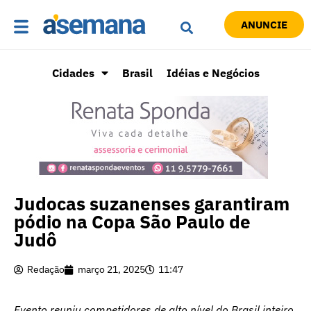
ANUNCIE
Cidades
Brasil
Idéias e Negócios
Judocas suzanenses garantiram
pódio na Copa São Paulo de
Judô
Redação
março 21, 2025
11:47
Evento reuniu competidores de alto nível do Brasil inteiro