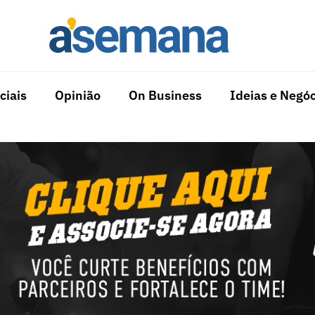
ciais
Opinião
On Business
Ideias e Negóc