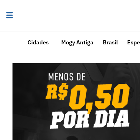
Cidades
Mogy Antiga
Brasil
Espe