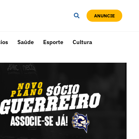
ANUNCIE
ios
Saúde
Esporte
Cultura