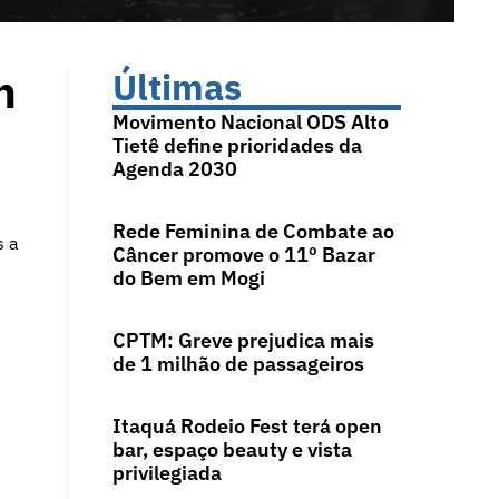
m
Últimas
Movimento Nacional ODS Alto
Tietê define prioridades da
Agenda 2030
Rede Feminina de Combate ao
s a
Câncer promove o 11º Bazar
do Bem em Mogi
CPTM: Greve prejudica mais
de 1 milhão de passageiros
s
Itaquá Rodeio Fest terá open
bar, espaço beauty e vista
privilegiada