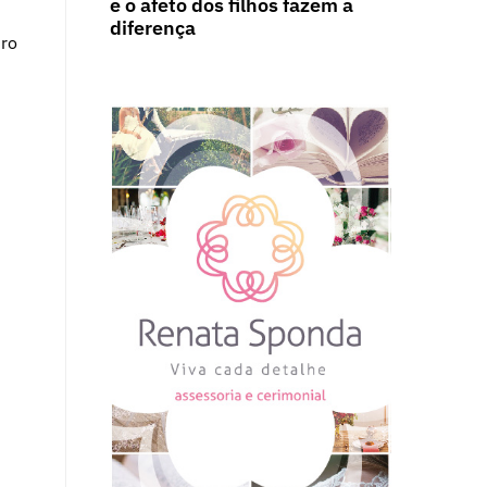
e o afeto dos filhos fazem a
diferença
uro