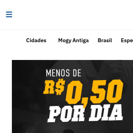
Cidades
Mogy Antiga
Brasil
Espe