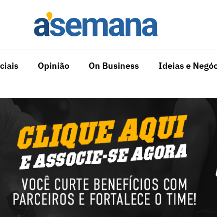
ciais
Opinião
On Business
Ideias e Negóc