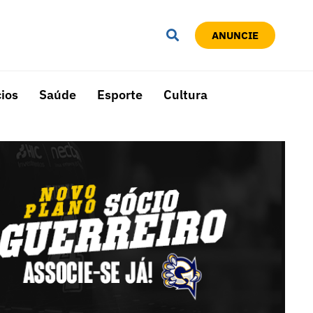
ANUNCIE
ios
Saúde
Esporte
Cultura