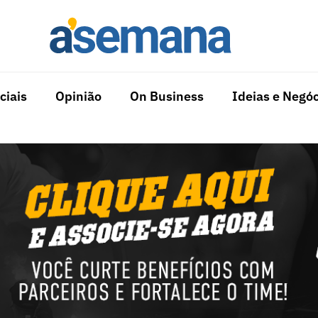
ciais
Opinião
On Business
Ideias e Negóc