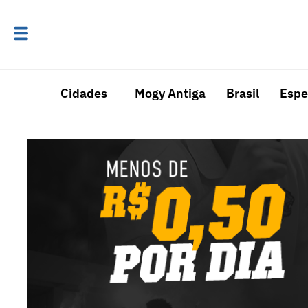
Cidades
Mogy Antiga
Brasil
Espe