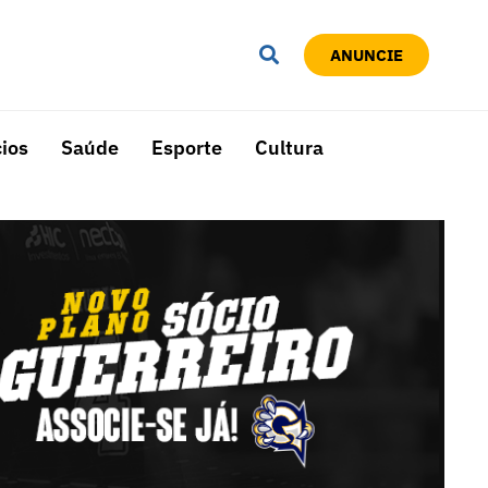
ANUNCIE
ios
Saúde
Esporte
Cultura