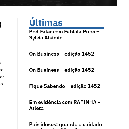
s
Últimas
Pod.Falar com Fabíola Pupo –
Sylvio Alkimin
On Business – edição 1452
s
On Business – edição 1452
za
por
mo
Fique Sabendo – edição 1452
Em evidência com RAFINHA –
Atleta
Pais idosos: quando o cuidado