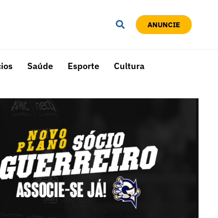
ANUNCIE
ios
Saúde
Esporte
Cultura