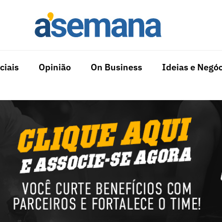
ciais
Opinião
On Business
Ideias e Negóc