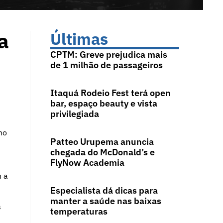
a
Últimas
CPTM: Greve prejudica mais
de 1 milhão de passageiros
Itaquá Rodeio Fest terá open
bar, espaço beauty e vista
privilegiada
no
Patteo Urupema anuncia
chegada do McDonald’s e
FlyNow Academia
m a
Especialista dá dicas para
manter a saúde nas baixas
s
temperaturas