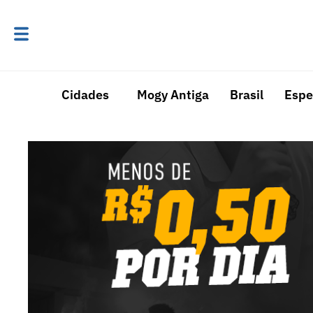
Cidades
Mogy Antiga
Brasil
Espe