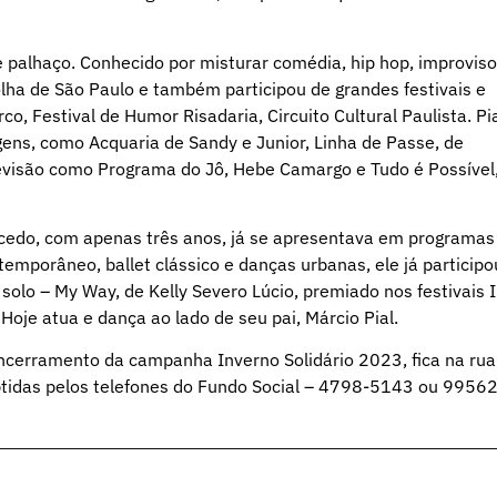
e palhaço. Conhecido por misturar comédia, hip hop, improviso
Folha de São Paulo e também participou de grandes festivais e
o, Festival de Humor Risadaria, Circuito Cultural Paulista. Pi
s, como Acquaria de Sandy e Junior, Linha de Passe, de
levisão como Programa do Jô, Hebe Camargo e Tudo é Possível
e cedo, com apenas três anos, já se apresentava em programas
temporâneo, ballet clássico e danças urbanas, ele já participo
solo – My Way, de Kelly Severo Lúcio, premiado nos festivais I
 Hoje atua e dança ao lado de seu pai, Márcio Pial.
ncerramento da campanha Inverno Solidário 2023, fica na rua
btidas pelos telefones do Fundo Social – 4798-5143 ou 99562