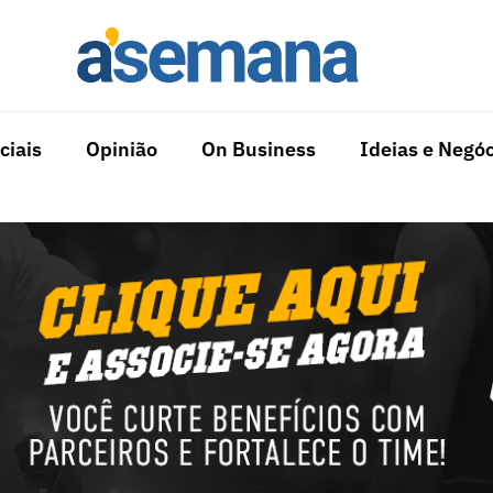
ciais
Opinião
On Business
Ideias e Negóc