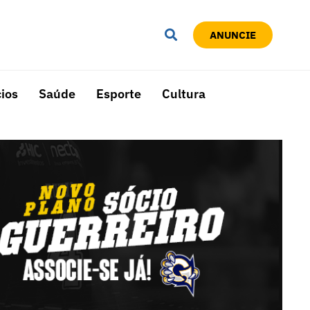
ANUNCIE
ios
Saúde
Esporte
Cultura