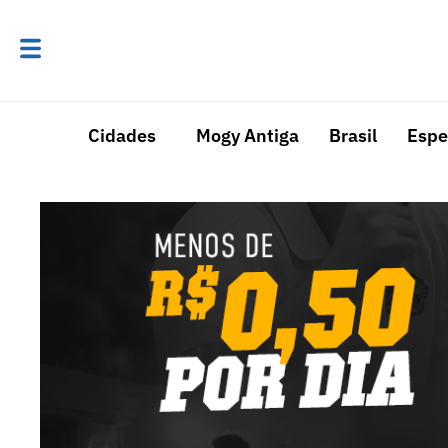
Cidades
Mogy Antiga
Brasil
Espe