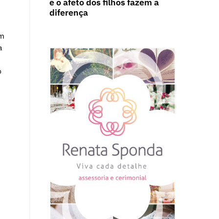
e o afeto dos filhos fazem a
diferença
em
a
o