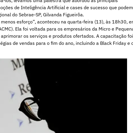
á-los, levamos uma palestra que abordou as principais
oções de Inteligência Artificial e cases de sucesso que podem
ional do Sebrae-SP, Gilvanda Figueirôa.
menos esforço”, aconteceu na quarta-feira (13), às 18h30, 
ACMC). Ela foi voltada para os empresários da Micro e Pequen
primorar os serviços e produtos ofertados. A capacitação foi
gias de vendas para o fim do ano, incluindo a Black Friday e 