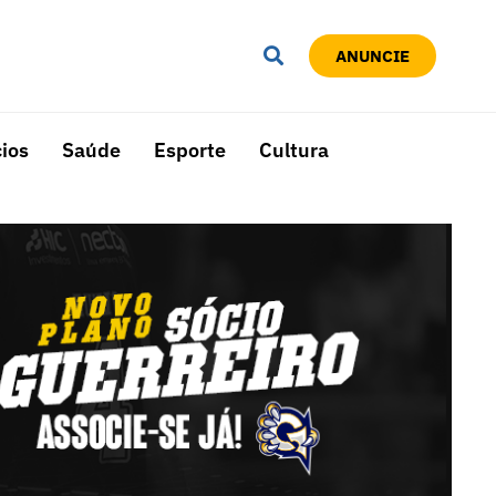
ANUNCIE
ios
Saúde
Esporte
Cultura