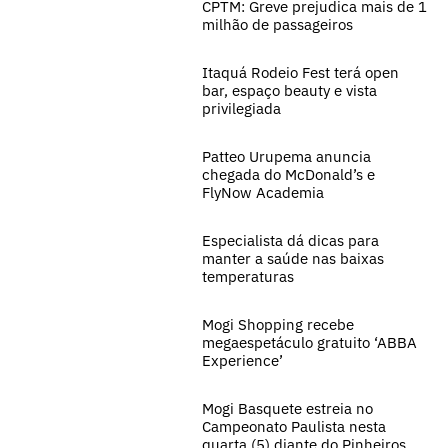
CPTM: Greve prejudica mais de 1
milhão de passageiros
Itaquá Rodeio Fest terá open
bar, espaço beauty e vista
privilegiada
Patteo Urupema anuncia
chegada do McDonald’s e
FlyNow Academia
Especialista dá dicas para
manter a saúde nas baixas
temperaturas
Mogi Shopping recebe
megaespetáculo gratuito ‘ABBA
Experience’
Mogi Basquete estreia no
Campeonato Paulista nesta
quarta (5) diante do Pinheiros