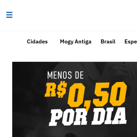
Cidades
Mogy Antiga
Brasil
Espe