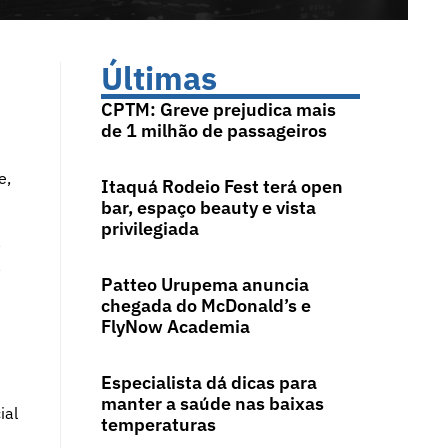
Últimas
CPTM: Greve prejudica mais
de 1 milhão de passageiros
e,
Itaquá Rodeio Fest terá open
bar, espaço beauty e vista
privilegiada
a
a
Patteo Urupema anuncia
chegada do McDonald’s e
FlyNow Academia
Especialista dá dicas para
manter a saúde nas baixas
ial
temperaturas