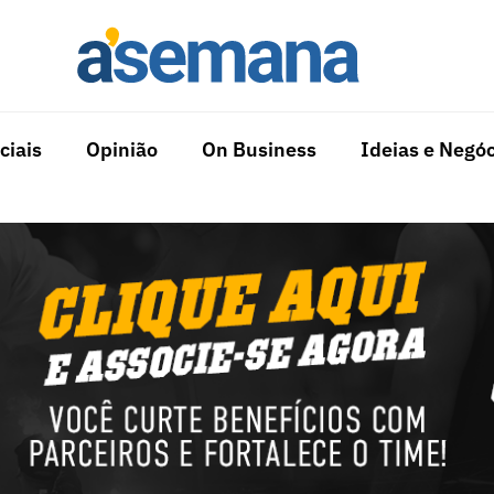
ciais
Opinião
On Business
Ideias e Negóc