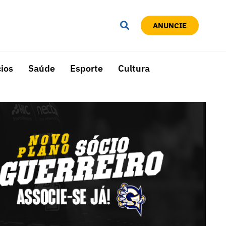
ANUNCIE
ios
Saúde
Esporte
Cultura