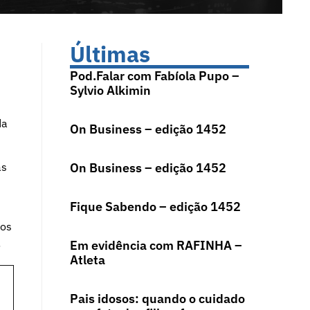
Últimas
Pod.Falar com Fabíola Pupo –
Sylvio Alkimin
da
On Business – edição 1452
as
On Business – edição 1452
Fique Sabendo – edição 1452
ios
!
Em evidência com RAFINHA –
Atleta
Pais idosos: quando o cuidado