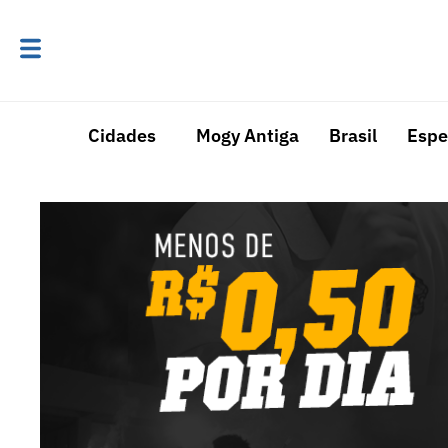
Cidades
Mogy Antiga
Brasil
Espe