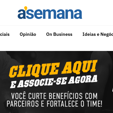
ciais
Opinião
On Business
Ideias e Negóc