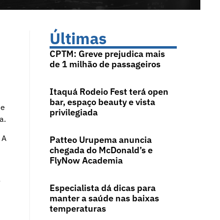
Últimas
CPTM: Greve prejudica mais
de 1 milhão de passageiros
Itaquá Rodeio Fest terá open
bar, espaço beauty e vista
se
privilegiada
a.
 A
Patteo Urupema anuncia
chegada do McDonald’s e
FlyNow Academia
o
Especialista dá dicas para
manter a saúde nas baixas
temperaturas