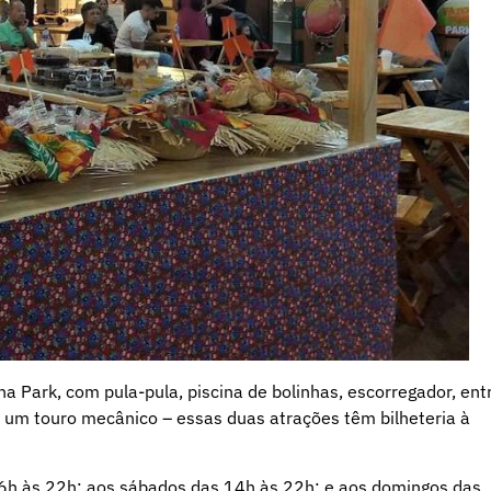
 Park, com pula-pula, piscina de bolinhas, escorregador, ent
é um touro mecânico – essas duas atrações têm bilheteria à
16h às 22h; aos sábados das 14h às 22h; e aos domingos das