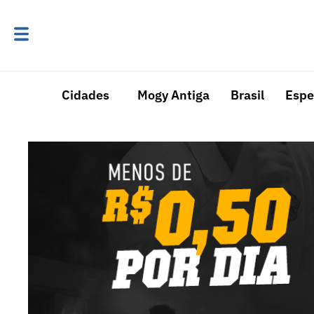
Cidades
Mogy Antiga
Brasil
Espe