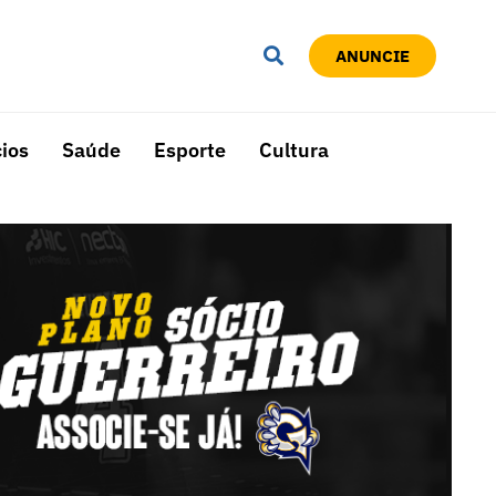
ANUNCIE
ios
Saúde
Esporte
Cultura