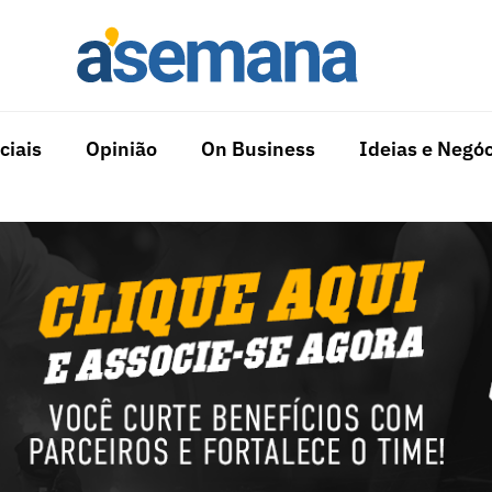
ciais
Opinião
On Business
Ideias e Negóc