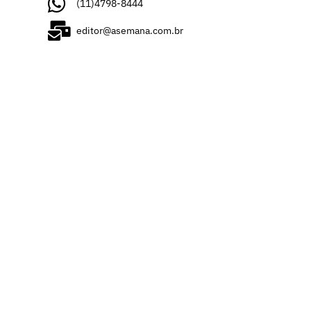
(11)4798-8444
editor@asemana.com.br