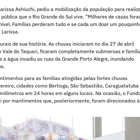
rissa Ashiuchi, pediu a mobilização da população para realiz
blica que o Rio Grande do Sul vive. “Milhares de casas for
nível. Famílias perderam tudo e se cada um doar um pouquinh
 Larissa.
rais de sua história. As chuvas iniciaram no dia 27 de abril
do Vale do Taquari, ficaram completamente submersas e famíli
 e a água invadiu as ruas da Grande Porto Alegre, inundando
s.
imentos para as famílias atingidas pelas fortes chuvas
evereiro, cidades como Bertioga, São Sebastião, Caraguatatuba
milímetros em 24 horas em alguns locais. Na ocasião, o Fund
lei por mantimentos que, posteriormente, foram direcionados à