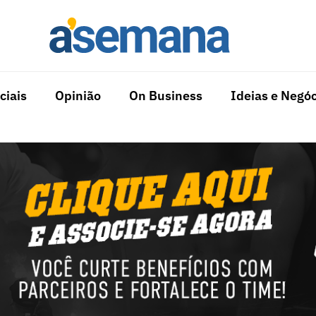
ciais
Opinião
On Business
Ideias e Negóc