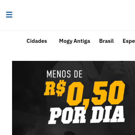
Cidades
Mogy Antiga
Brasil
Espe