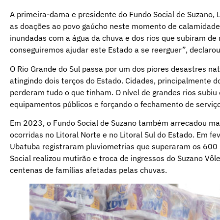
A primeira-dama e presidente do Fundo Social de Suzano, La
as doações ao povo gaúcho neste momento de calamidade pú
inundadas com a água da chuva e dos rios que subiram de 
conseguiremos ajudar este Estado a se reerguer”, declarou
O Rio Grande do Sul passa por um dos piores desastres natu
atingindo dois terços do Estado. Cidades, principalmente 
perderam tudo o que tinham. O nível de grandes rios subiu
equipamentos públicos e forçando o fechamento de serviço
Em 2023, o Fundo Social de Suzano também arrecadou mant
ocorridas no Litoral Norte e no Litoral Sul do Estado. Em f
Ubatuba registraram pluviometrias que superaram os 600 
Social realizou mutirão e troca de ingressos do Suzano Vô
centenas de famílias afetadas pelas chuvas.