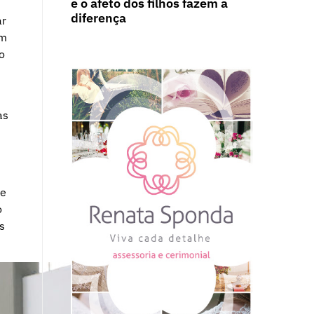
e o afeto dos filhos fazem a
diferença
ar
am
o
as
 e
o
s