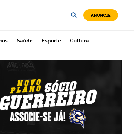
ANUNCIE
ios
Saúde
Esporte
Cultura