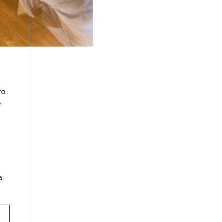
ro
e
a