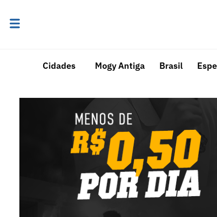
Cidades
Mogy Antiga
Brasil
Espe