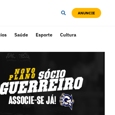
ANUNCIE
ios
Saúde
Esporte
Cultura