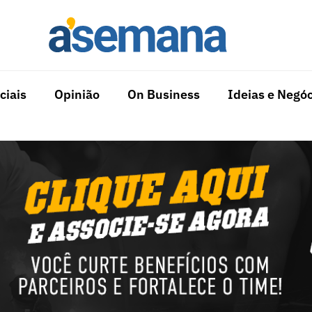
ciais
Opinião
On Business
Ideias e Negóc