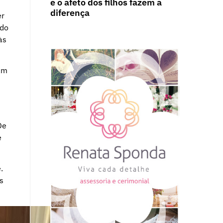
e o afeto dos filhos fazem a
diferença
er
 do
às
am
De
e
.
s