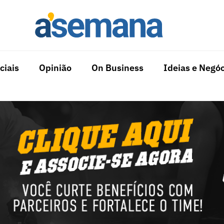
ciais
Opinião
On Business
Ideias e Negóc