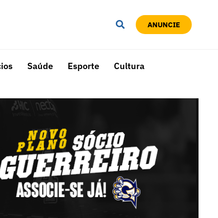
ANUNCIE
ios
Saúde
Esporte
Cultura