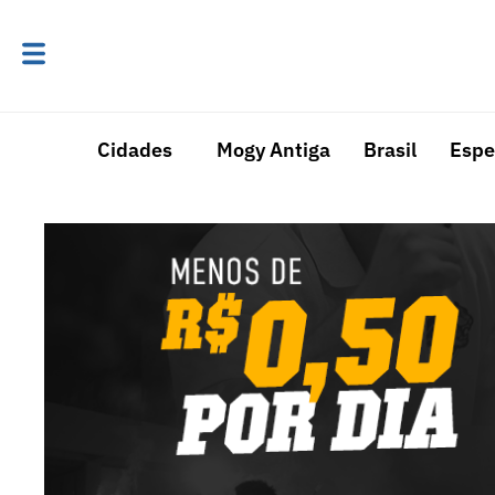
Cidades
Mogy Antiga
Brasil
Espe