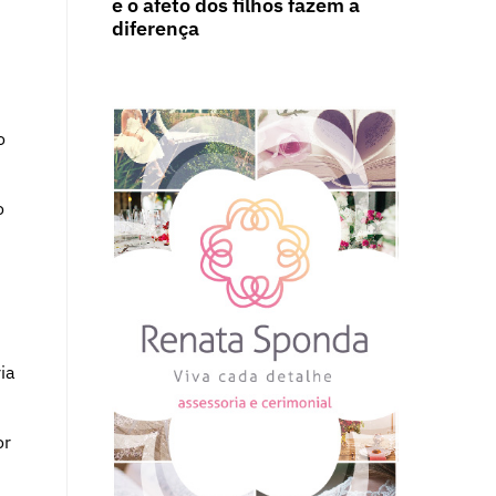
e o afeto dos filhos fazem a
diferença
o
o
m
ia
or