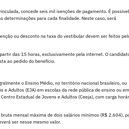
vinculada, concede seis mil isenções de pagamento. É possível
 às determinações para cada finalidade. Neste caso, será
senção ou desconto na taxa do vestibular devem ser feitos pel
 partir das 15 horas, exclusivamente pela internet. O candidat
sta ao pedido do benefício.
ralmente o Ensino Médio, no território nacional brasileiro, ou
s e Adultos (EJA) em escolas da rede pública de ensino ou e
no Centro Estadual de Jovens e Adultos (Ceeja), com carga horár
 bruta mensal máxima de dois salários mínimos (R$ 2.604), p
everá ser nesse mesmo valor.