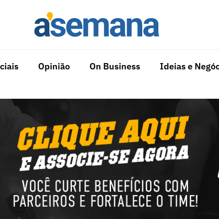
ciais
Opinião
On Business
Ideias e Negóc