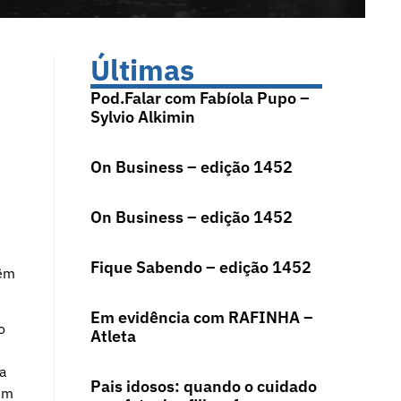
Últimas
Pod.Falar com Fabíola Pupo –
Sylvio Alkimin
On Business – edição 1452
On Business – edição 1452
Fique Sabendo – edição 1452
têm
Em evidência com RAFINHA –
o
Atleta
ça
Pais idosos: quando o cuidado
im