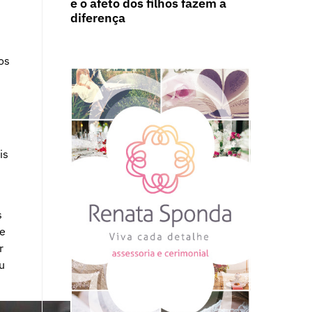
e o afeto dos filhos fazem a
diferença
os
is
s
de
r
u