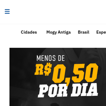
Cidades
Mogy Antiga
Brasil
Espe