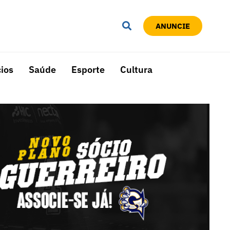
ANUNCIE
ios
Saúde
Esporte
Cultura