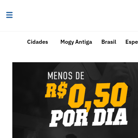
Cidades
Mogy Antiga
Brasil
Espe