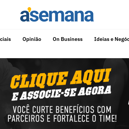
ciais
Opinião
On Business
Ideias e Negóc