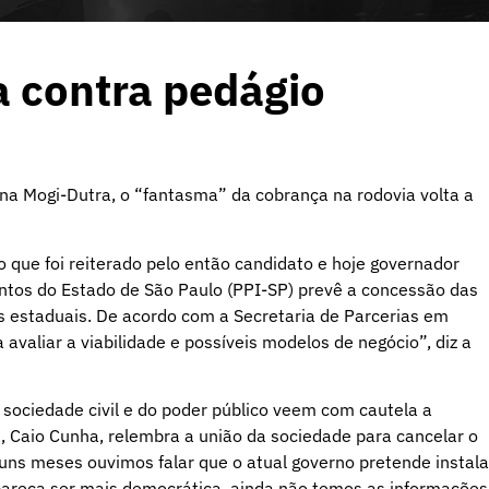
a contra pedágio
na Mogi-Dutra, o “fantasma” da cobrança na rodovia volta a
do que foi reiterado pelo então candidato e hoje governador
entos do Estado de São Paulo (PPI-SP) prevê a concessão das
s estaduais. De acordo com a Secretaria de Parcerias em
avaliar a viabilidade e possíveis modelos de negócio”, diz a
sociedade civil e do poder público veem com cautela a
, Caio Cunha, relembra a união da sociedade para cancelar o
uns meses ouvimos falar que o atual governo pretende instala
pareça ser mais democrática, ainda não temos as informações