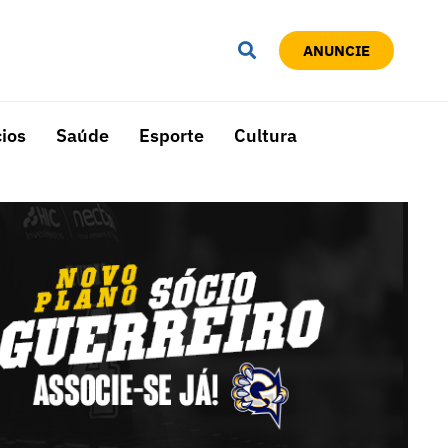
ANUNCIE
ios
Saúde
Esporte
Cultura