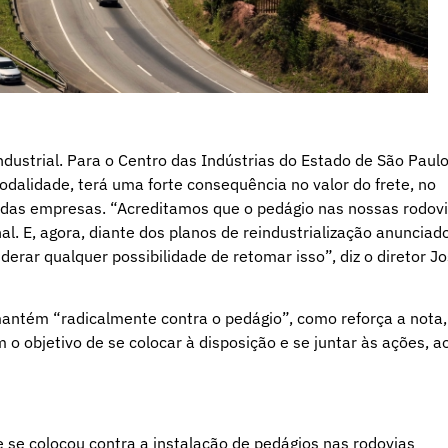
strial. Para o Centro das Indústrias do Estado de São Paul
modalidade, terá uma forte consequência no valor do frete, no
s das empresas. “Acreditamos que o pedágio nas nossas rodov
l. E, agora, diante dos planos de reindustrialização anunciad
rar qualquer possibilidade de retomar isso”, diz o diretor J
mantém “radicalmente contra o pedágio”, como reforça a nota,
o objetivo de se colocar à disposição e se juntar às ações, a
se colocou contra a instalação de pedágios nas rodovias