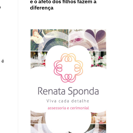
e o afeto dos filhos fazem a
o
diferença
 é