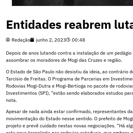
Entidades reabrem lut
Redação
junho 2, 2023
00:48
Depois de anos lutando contra a instalação de um pedágio 
assombrar os moradores de Mogi das Cruzes e região.
O Estado de São Paulo não desistiu da ideia, ao contrário 
Tarcísio de Freitas. O Programa de Parcerias em Investim
Rodovias Mogi-Dutra e Mogi-Bertioga no pacote de rodovia
Investimentos (SPI), “estão sendo elaborados estudos para 
nota.
Apesar de nada ainda estar confirmado, representantes da 
movimentação do Estado nesse sentido. O prefeito de Mogi
projeto e prevê cuidado nestas novas negociações. “Há alg
esta nova tecnologia nas rodovias estaduais, que embora 