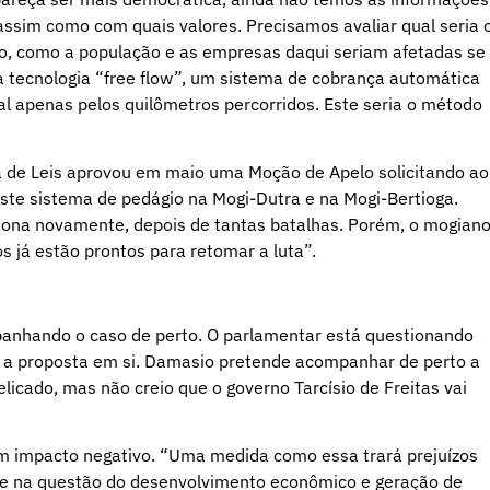
 assim como com quais valores. Precisamos avaliar qual seria 
ião, como a população e as empresas daqui seriam afetadas se
e à tecnologia “free flow”, um sistema de cobrança automática
l apenas pelos quilômetros percorridos. Este seria o método
a de Leis aprovou em maio uma Moção de Apelo solicitando ao
este sistema de pedágio na Mogi-Dutra e na Mogi-Bertioga.
 tona novamente, depois de tantas batalhas. Porém, o mogiano
s já estão prontos para retomar a luta”.
nhando o caso de perto. O parlamentar está questionando
 a proposta em si. Damasio pretende acompanhar de perto a
cado, mas não creio que o governo Tarcísio de Freitas vai
 um impacto negativo. “Uma medida como essa trará prejuízos
nte na questão do desenvolvimento econômico e geração de