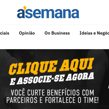
ciais
Opinião
On Business
Ideias e Negóc