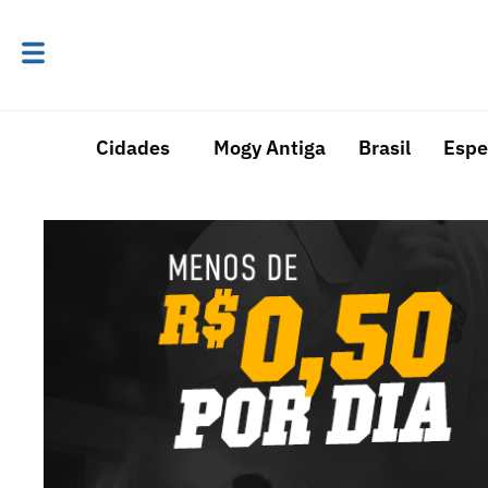
Cidades
Mogy Antiga
Brasil
Espe