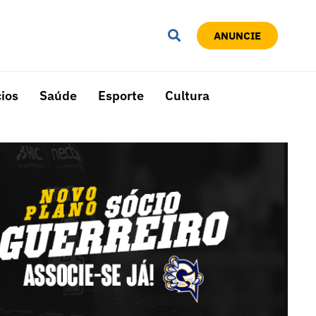
ANUNCIE
ios
Saúde
Esporte
Cultura