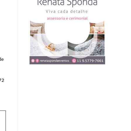
de
72