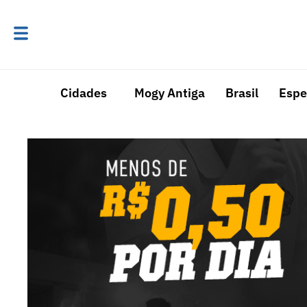
Cidades
Mogy Antiga
Brasil
Espe