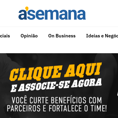
ciais
Opinião
On Business
Ideias e Negóc