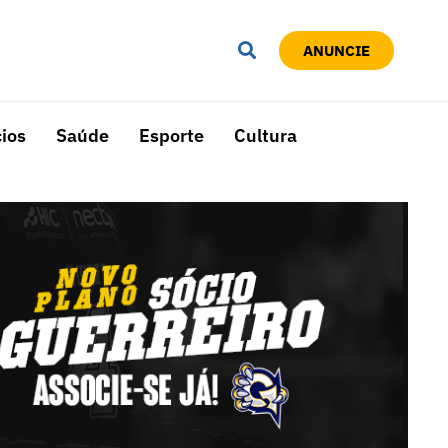
ANUNCIE
ios
Saúde
Esporte
Cultura