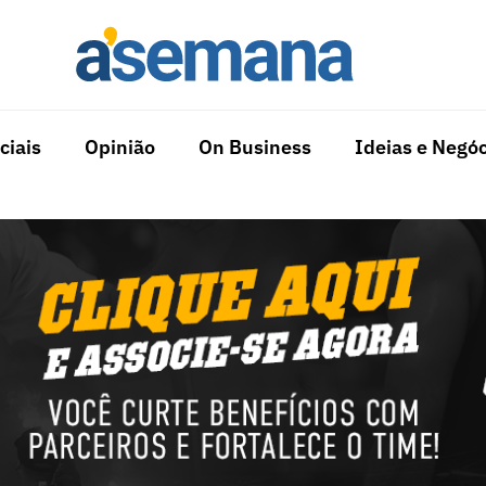
ciais
Opinião
On Business
Ideias e Negóc