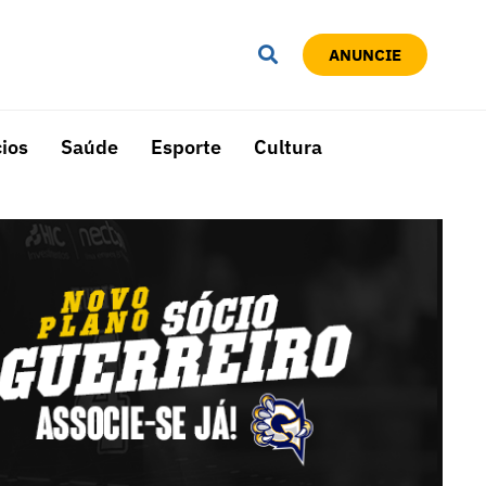
ANUNCIE
ios
Saúde
Esporte
Cultura