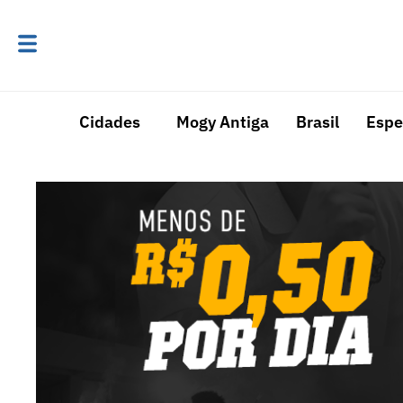
Cidades
Mogy Antiga
Brasil
Espe