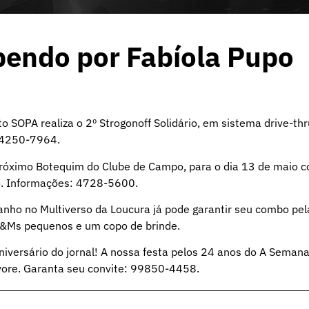
bendo por Fabíola Pupo
o SOPA realiza o 2º Strogonoff Solidário, em sistema drive-thr
9 4250-7964.
o próximo Botequim do Clube de Campo, para o dia 13 de maio 
ro. Informações: 4728-5600.
anho no Multiverso da Loucura já pode garantir seu combo pel
M&Ms pequenos e um copo de brinde.
niversário do jornal! A nossa festa pelos 24 anos do A Semana
rvore. Garanta seu convite: 99850-4458.