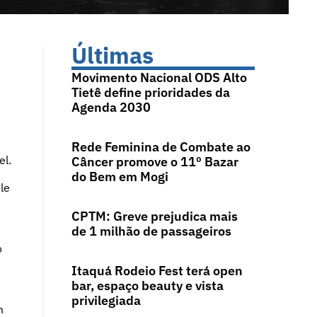
Últimas
Movimento Nacional ODS Alto
Tietê define prioridades da
Agenda 2030
Rede Feminina de Combate ao
el.
Câncer promove o 11º Bazar
do Bem em Mogi
le
CPTM: Greve prejudica mais
de 1 milhão de passageiros
o
Itaquá Rodeio Fest terá open
bar, espaço beauty e vista
privilegiada
m