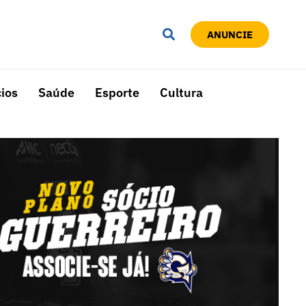
ANUNCIE
ios
Saúde
Esporte
Cultura