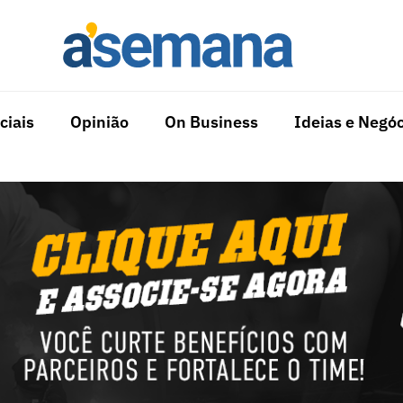
ciais
Opinião
On Business
Ideias e Negóc