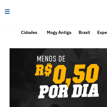
Cidades
Mogy Antiga
Brasil
Espe