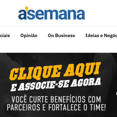
ciais
Opinião
On Business
Ideias e Negóc