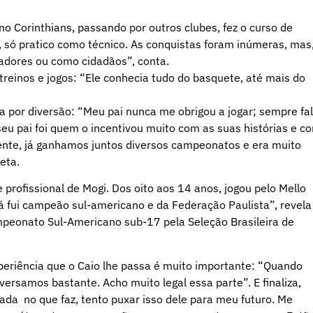
no Corinthians, passando por outros clubes, fez o curso de
, só pratico como técnico. As conquistas foram inúmeras, mas
adores ou como cidadãos”, conta.
reinos e jogos: “Ele conhecia tudo do basquete, até mais do
a por diversão: “Meu pai nunca me obrigou a jogar; sempre fa
 seu pai foi quem o incentivou muito com as suas histórias e c
iente, já ganhamos juntos diversos campeonatos e era muito
eta.
 profissional de Mogi. Dos oito aos 14 anos, jogou pelo Mello
 Já fui campeão sul-americano e da Federação Paulista”, revela
mpeonato Sul-Americano sub-17 pela Seleção Brasileira de
xperiência que o Caio lhe passa é muito importante: “Quando
versamos bastante. Acho muito legal essa parte”. E finaliza,
da no que faz, tento puxar isso dele para meu futuro. Me