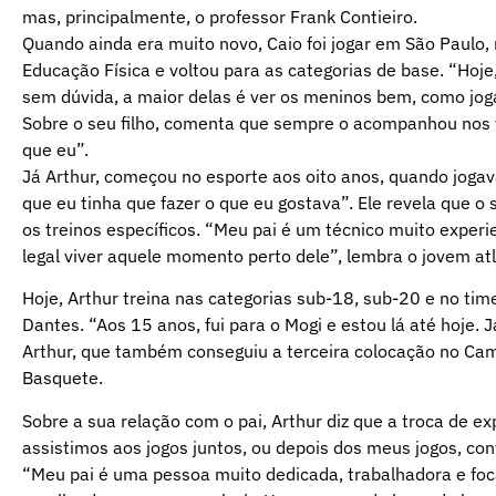
mas, principalmente, o professor Frank Contieiro.
Quando ainda era muito novo, Caio foi jogar em São Paulo, 
Educação Física e voltou para as categorias de base. “Hoje
sem dúvida, a maior delas é ver os meninos bem, como jog
Sobre o seu filho, comenta que sempre o acompanhou nos t
que eu”.
Já Arthur, começou no esporte aos oito anos, quando jogav
que eu tinha que fazer o que eu gostava”. Ele revela que o
os treinos específicos. “Meu pai é um técnico muito exper
legal viver aquele momento perto dele”, lembra o jovem atl
Hoje, Arthur treina nas categorias sub-18, sub-20 e no time
Dantes. “Aos 15 anos, fui para o Mogi e estou lá até hoje.
Arthur, que também conseguiu a terceira colocação no Ca
Basquete.
Sobre a sua relação com o pai, Arthur diz que a troca de e
assistimos aos jogos juntos, ou depois dos meus jogos, con
“Meu pai é uma pessoa muito dedicada, trabalhadora e foca