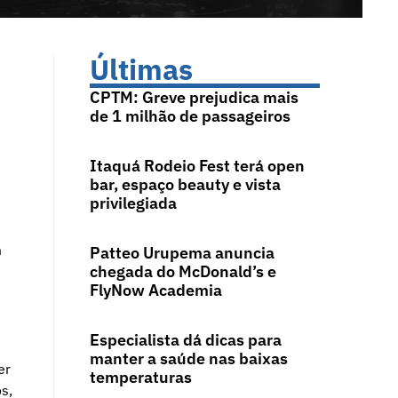
Últimas
CPTM: Greve prejudica mais
de 1 milhão de passageiros
Itaquá Rodeio Fest terá open
bar, espaço beauty e vista
privilegiada
m
Patteo Urupema anuncia
chegada do McDonald’s e
FlyNow Academia
Especialista dá dicas para
manter a saúde nas baixas
er
temperaturas
s,