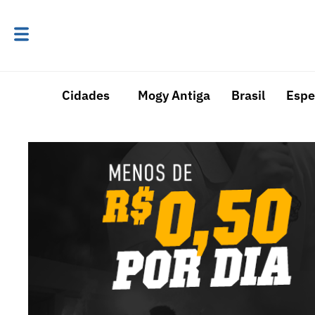
Cidades
Mogy Antiga
Brasil
Espe