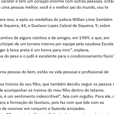
 caráter e tem um coração enorme com outras pessoas. Entã
u uma pessoa melhor, você é o melhor pai do mundo, vou te
Para isso, e após as medalhas do judoca Willian Lima (também
Siqueira, 44, e Gustavo Lopes Cabral de Siqueira, 9, sobre
ncentivo de alguns vizinhos e de amigos, em 1989, e que, em
rticipei de um torneio interno por equipe pela saudosa Escola
ar à faixa preta é um honra para mim”, explana.
do peso e o judô é excelente para o condicionamento físico”
uma pessoa do bem, estão na vida pessoal e profissional de
os treinos do seu filho, que também decidiu seguir os passos 
 de acompanhar os treinos do meu filho dentro do tatame.
 é um sentimento indescritível”, fala com orgulho. Para ele, 
para a formação do Gustavo, pois faz com que lide com as
o de conviver em conjunto e fazendo amizades.