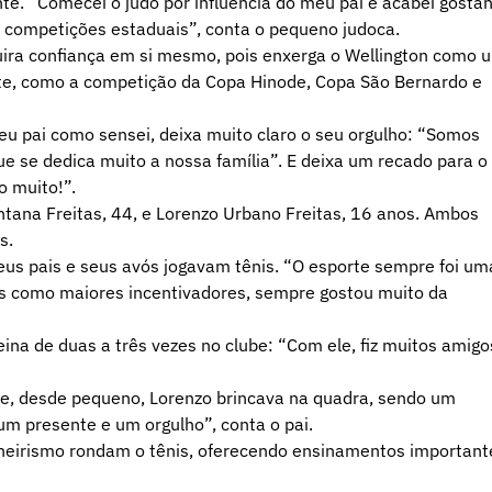
nte. “Comecei o judô por influência do meu pai e acabei gosta
e competições estaduais”, conta o pequeno judoca.
quira confiança em si mesmo, pois enxerga o Wellington como 
orte, como a competição da Copa Hinode, Copa São Bernardo e
u pai como sensei, deixa muito claro o seu orgulho: “Somos
e se dedica muito a nossa família”. E deixa um recado para o
o muito!”.
antana Freitas, 44, e Lorenzo Urbano Freitas, 16 anos. Ambos
s.
eus pais e seus avós jogavam tênis. “O esporte sempre foi um
ais como maiores incentivadores, sempre gostou muito da
na de duas a três vezes no clube: “Com ele, fiz muitos amigo
le e, desde pequeno, Lorenzo brincava na quadra, sendo um
m presente e um orgulho”, conta o pai.
nheirismo rondam o tênis, oferecendo ensinamentos important