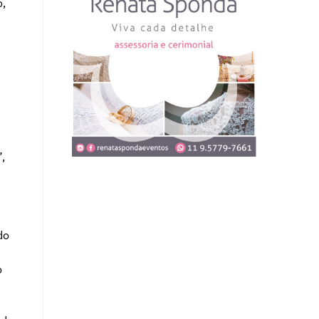
o,
,
do
o