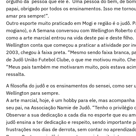
orgulho da pessoa que ele é. Uma pessoa do bem, de bom
papai, obrigado por todos os ensinamentos. Isso me torno
amar pra sempre!”.
Outro esporte muito praticado em Mogi e região é o judô. 
mogiano), o A Semana conversou com Wellington Roberto de 
como a arte marcial entrou na vida deste pai e deste filho.
Wellington conta que começou a praticar a atividade por i
2003, chegou à faixa preta. “Mesmo sendo faixa branca, pa
de Judô União Futebol Clube, o que me motivou muito. Cheg
“Meus pais também me motivaram muito, pois estava acima 
ressalta.
A filosofia do judô e os ensinamentos do sensei, como ser 
Wellington para sempre.
A arte marcial, hoje, é um hobby para ele, mas acompanha 
seu pai, na Associação Namie de Judô. “Tenho o privilégio
Observar a sua dedicação a cada dia no esporte que eu amo,
judô ensina a ter dedicação e respeito, sendo importante 
frustrações nos dias de derrota, sem contar no aprendizad