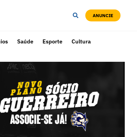
ANUNCIE
ios
Saúde
Esporte
Cultura