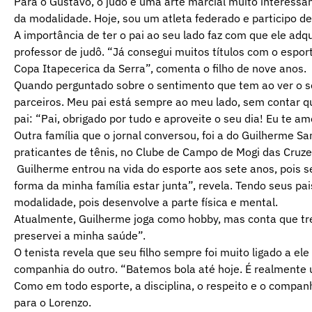
Para o Gustavo, o judô é uma arte marcial muito interessa
da modalidade. Hoje, sou um atleta federado e participo d
A importância de ter o pai ao seu lado faz com que ele ad
professor de judô. “Já consegui muitos títulos com o esp
Copa Itapecerica da Serra”, comenta o filho de nove anos.
Quando perguntado sobre o sentimento que tem ao ver o se
parceiros. Meu pai está sempre ao meu lado, sem contar qu
pai: “Pai, obrigado por tudo e aproveite o seu dia! Eu te am
Outra família que o jornal conversou, foi a do Guilherme S
praticantes de tênis, no Clube de Campo de Mogi das Cruze
Guilherme entrou na vida do esporte aos sete anos, pois s
forma da minha família estar junta”, revela. Tendo seus p
modalidade, pois desenvolve a parte física e mental.
Atualmente, Guilherme joga como hobby, mas conta que trei
preservei a minha saúde”.
O tenista revela que seu filho sempre foi muito ligado a e
companhia do outro. “Batemos bola até hoje. É realmente u
Como em todo esporte, a disciplina, o respeito e o compa
para o Lorenzo.