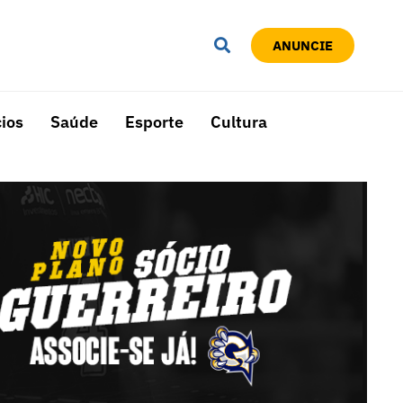
ANUNCIE
ios
Saúde
Esporte
Cultura