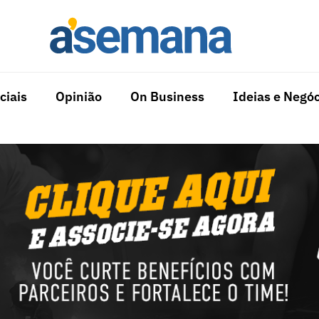
ciais
Opinião
On Business
Ideias e Negóc