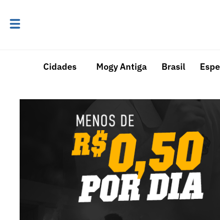
Cidades
Mogy Antiga
Brasil
Espe