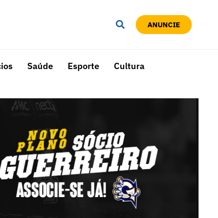
ANUNCIE
ios
Saúde
Esporte
Cultura