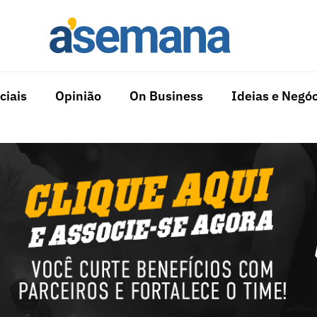
ciais
Opinião
On Business
Ideias e Negóc