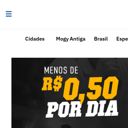
Cidades
Mogy Antiga
Brasil
Espe