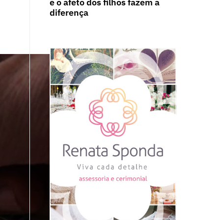
e o afeto dos filhos fazem a
diferença