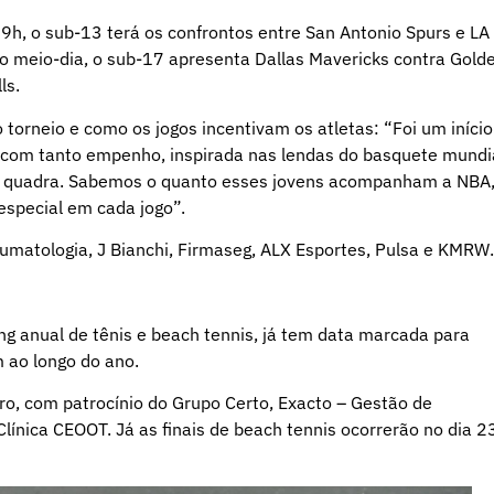
9h, o sub-13 terá os confrontos entre San Antonio Spurs e LA
ao meio-dia, o sub-17 apresenta Dallas Mavericks contra Gold
ls.
o torneio e como os jogos incentivam os atletas: “Foi um início
 com tanto empenho, inspirada nas lendas do basquete mundia
a a quadra. Sabemos o quanto esses jovens acompanham a NBA,
especial em cada jogo”.
aumatologia, J Bianchi, Firmaseg, ALX Esportes, Pulsa e KMRW.
g anual de tênis e beach tennis, já tem data marcada para
 ao longo do ano.
ro, com patrocínio do Grupo Certo, Exacto – Gestão de
Clínica CEOOT. Já as finais de beach tennis ocorrerão no dia 2