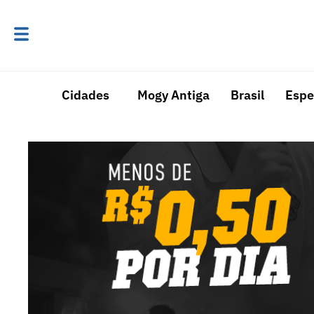
Cidades
Mogy Antiga
Brasil
Espe