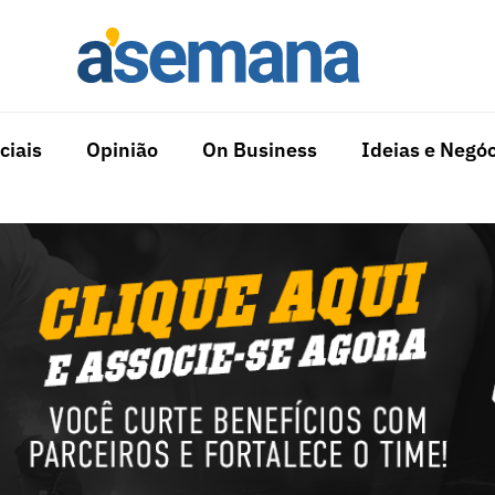
ciais
Opinião
On Business
Ideias e Negóc