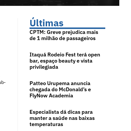
Últimas
CPTM: Greve prejudica mais
de 1 milhão de passageiros
Itaquá Rodeio Fest terá open
bar, espaço beauty e vista
privilegiada
a
ub-
Patteo Urupema anuncia
chegada do McDonald’s e
FlyNow Academia
Especialista dá dicas para
manter a saúde nas baixas
temperaturas