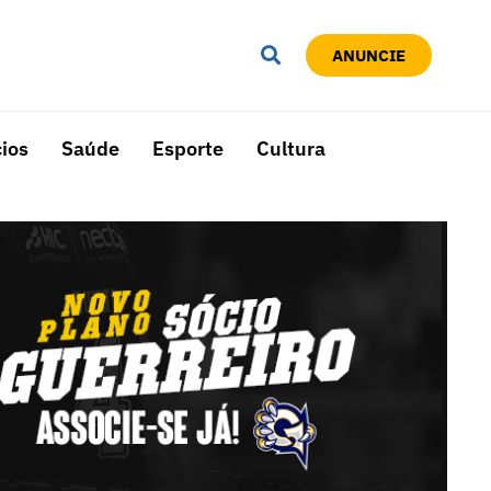
ANUNCIE
ios
Saúde
Esporte
Cultura