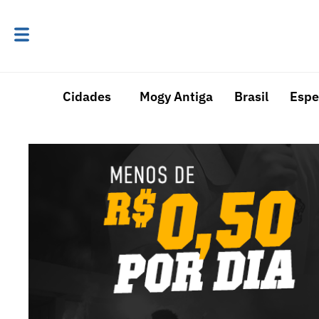
Cidades
Mogy Antiga
Brasil
Espe