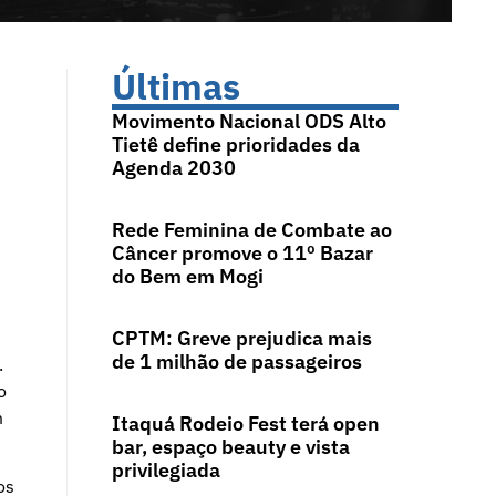
Últimas
Movimento Nacional ODS Alto
Tietê define prioridades da
Agenda 2030
Rede Feminina de Combate ao
Câncer promove o 11º Bazar
do Bem em Mogi
CPTM: Greve prejudica mais
de 1 milhão de passageiros
.
o
m
Itaquá Rodeio Fest terá open
bar, espaço beauty e vista
privilegiada
os