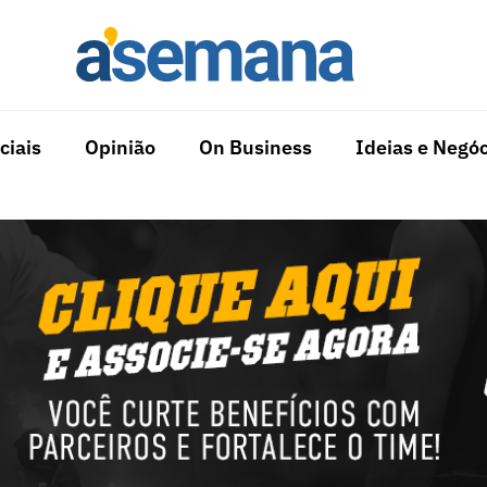
ciais
Opinião
On Business
Ideias e Negóc