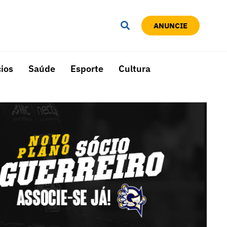
ANUNCIE
ios
Saúde
Esporte
Cultura