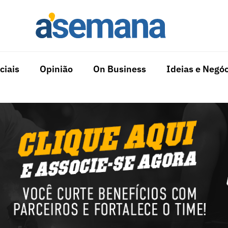
ciais
Opinião
On Business
Ideias e Negóc