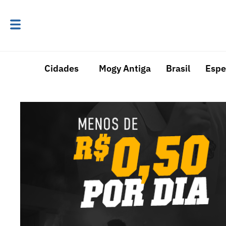
Cidades
Mogy Antiga
Brasil
Espe