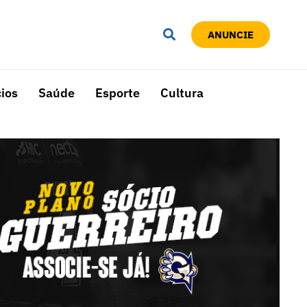
ANUNCIE
ios
Saúde
Esporte
Cultura