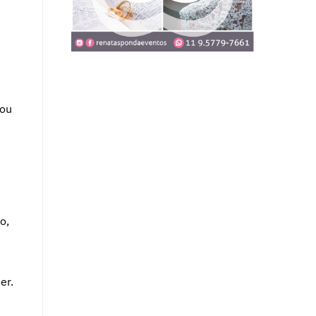
tou
o,
er.