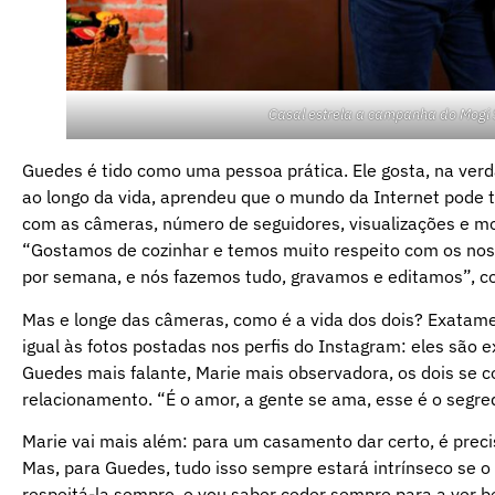
Casal estrela a campanha do Mogi S
Guedes é tido como uma pessoa prática. Ele gosta, na verd
ao longo da vida, aprendeu que o mundo da Internet pode
com as câmeras, número de seguidores, visualizações e mo
“Gostamos de cozinhar e temos muito respeito com os noss
por semana, e nós fazemos tudo, gravamos e editamos”, c
Mas e longe das câmeras, como é a vida dos dois? Exatame
igual às fotos postadas nos perfis do Instagram: eles são
Guedes mais falante, Marie mais observadora, os dois se
relacionamento. “É o amor, a gente se ama, esse é o segred
Marie vai mais além: para um casamento dar certo, é precis
Mas, para Guedes, tudo isso sempre estará intrínseco se o
respeitá-la sempre, e vou saber ceder sempre para a ver be