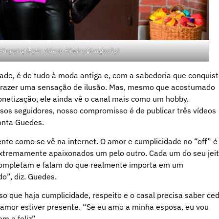
hopping (Foto: Márcio Ribeiro/Divulgação)
ade, é de tudo à moda antiga e, com a sabedoria que conquis
 trazer uma sensação de ilusão. Mas, mesmo que acostumado
netização, ele ainda vê o canal mais como um hobby.
os seguidores, nosso compromisso é de publicar três vídeos
onta Guedes.
nte como se vê na internet. O amor e cumplicidade no “off” é
 extremamente apaixonados um pelo outro. Cada um do seu jeit
 completam e falam do que realmente importa em um
o”, diz. Guedes.
o que haja cumplicidade, respeito e o casal precisa saber ced
 amor estiver presente. “Se eu amo a minha esposa, eu vou
m e feliz”.