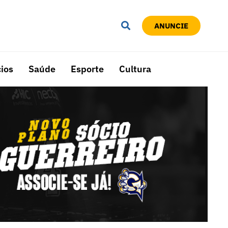
ANUNCIE
ios
Saúde
Esporte
Cultura