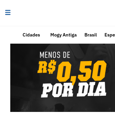
Cidades
Mogy Antiga
Brasil
Espe