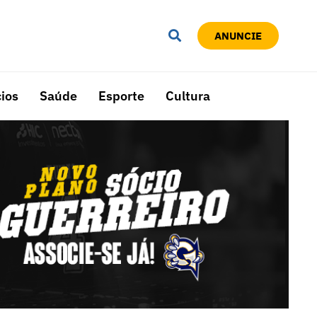
ANUNCIE
ios
Saúde
Esporte
Cultura