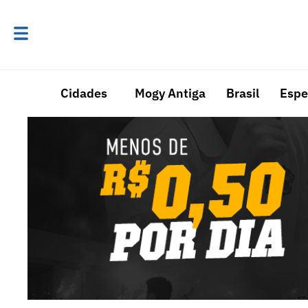
Cidades
Mogy Antiga
Brasil
Espe