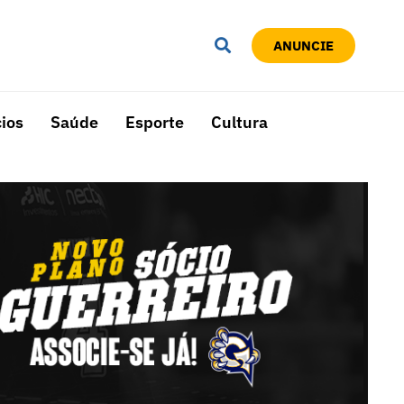
ANUNCIE
ios
Saúde
Esporte
Cultura