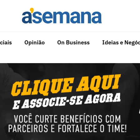
ciais
Opinião
On Business
Ideias e Negóc