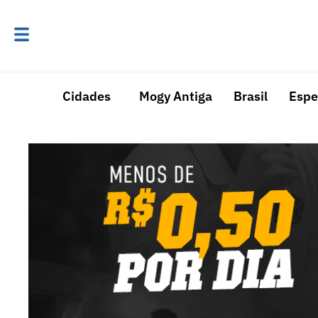
Cidades
Mogy Antiga
Brasil
Espe