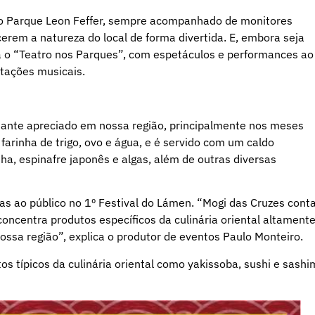
 do Parque Leon Feffer, sempre acompanhado de monitores
erem a natureza do local de forma divertida. E, embora seja
 o “Teatro nos Parques”, com espetáculos e performances ao
ntações musicais.
tante apreciado em nossa região, principalmente nos meses
arinha de trigo, ovo e água, e é servido com um caldo
ha, espinafre japonês e algas, além de outras diversas
s ao público no 1º Festival do Lámen. “Mogi das Cruzes cont
ncentra produtos específicos da culinária oriental altament
ssa região”, explica o produtor de eventos Paulo Monteiro.
s típicos da culinária oriental como yakissoba, sushi e sashim