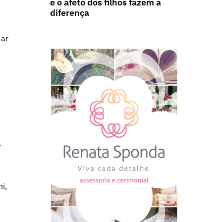
e o afeto dos filhos fazem a
diferença
 ar
a
e
i,