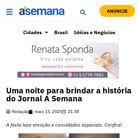
ANUNCIE
Cidades
Brasil
Idéias e Negócios
Uma noite para brindar a história
do Jornal A Semana
Redação
maio 15, 2025
21:38
A festa teve emoção e convidados especiais. Confira!