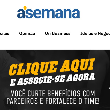
ciais
Opinião
On Business
Ideias e Negóc