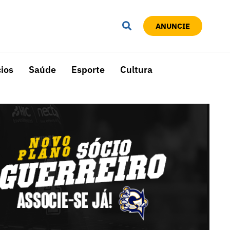
ANUNCIE
ios
Saúde
Esporte
Cultura