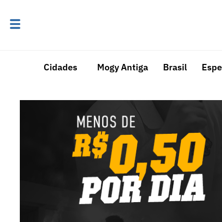
Cidades
Mogy Antiga
Brasil
Espe