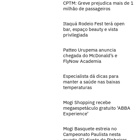
CPTM: Greve prejudica mais de 1
milhão de passageiros
Itaquá Rodeio Fest terá open
bar, espaço beauty e vista
privilegiada
Patteo Urupema anuncia
chegada do McDonald’s e
FlyNow Academia
Especialista dá dicas para
manter a saúde nas baixas
temperaturas
Mogi Shopping recebe
megaespetáculo gratuito ‘ABBA
Experience’
Mogi Basquete estreia no
Campeonato Paulista nesta
quarta (5) diante do Pinheiros