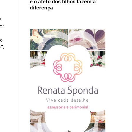
e o afeto dos filhos fazem a
diferença
s
er
mo
”.