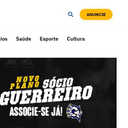
ANUNCIE
ios
Saúde
Esporte
Cultura