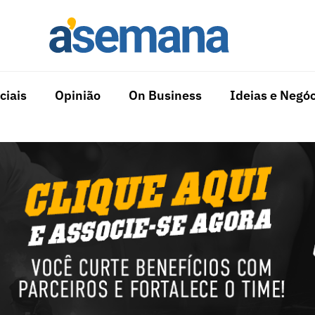
ciais
Opinião
On Business
Ideias e Negóc