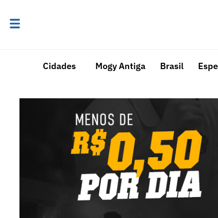
Cidades
Mogy Antiga
Brasil
Espe