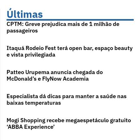
Últimas
CPTM: Greve prejudica mais de 1 milhão de
passageiros
Itaquá Rodeio Fest terá open bar, espaço beauty
e vista privilegiada
Patteo Urupema anuncia chegada do
McDonald’s e FlyNow Academia
Especialista dá dicas para manter a saúde nas
baixas temperaturas
Mogi Shopping recebe megaespetáculo gratuito
‘ABBA Experience’