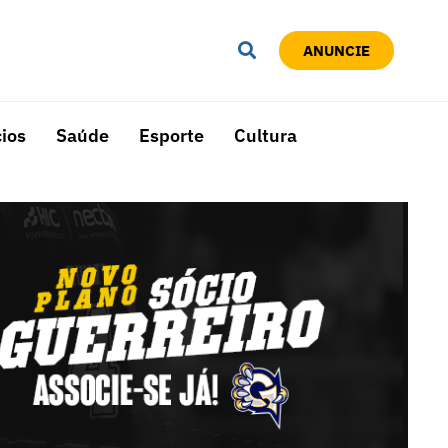
ANUNCIE
ios
Saúde
Esporte
Cultura