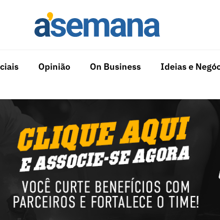
ciais
Opinião
On Business
Ideias e Negóc