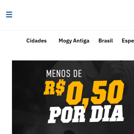
Cidades
Mogy Antiga
Brasil
Espe