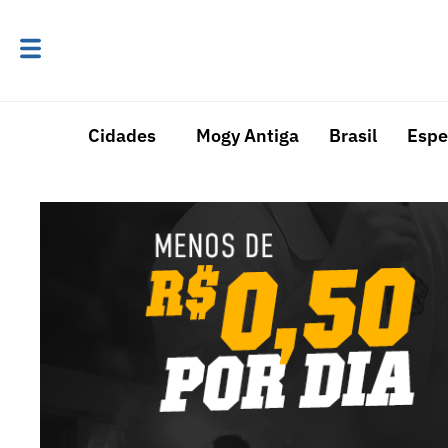
Cidades
Mogy Antiga
Brasil
Espe