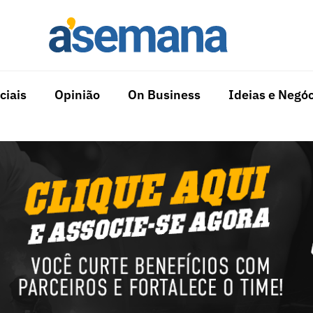
ciais
Opinião
On Business
Ideias e Negóc