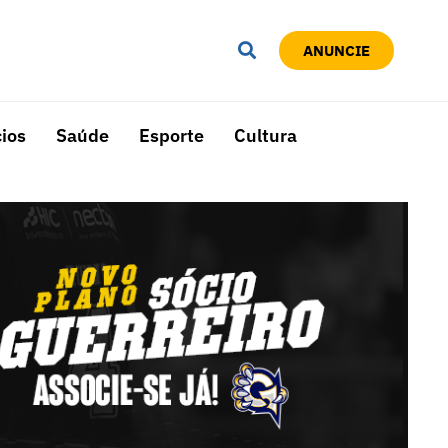
ANUNCIE
ios
Saúde
Esporte
Cultura