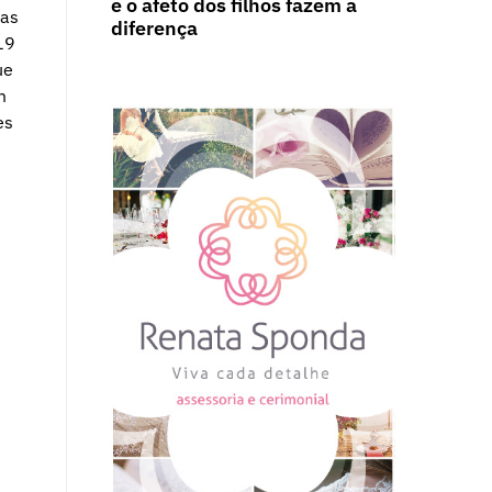
e o afeto dos filhos fazem a
ias
diferença
19
ue
m
es