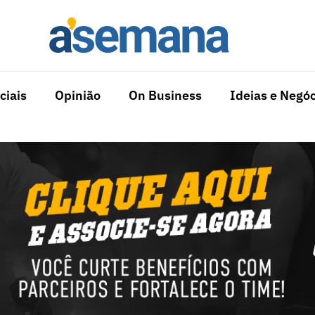
ciais
Opinião
On Business
Ideias e Negóc