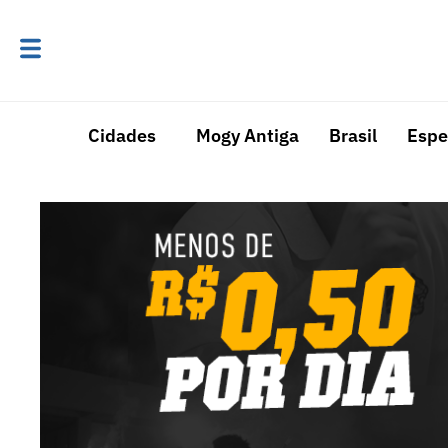
Cidades
Mogy Antiga
Brasil
Espe