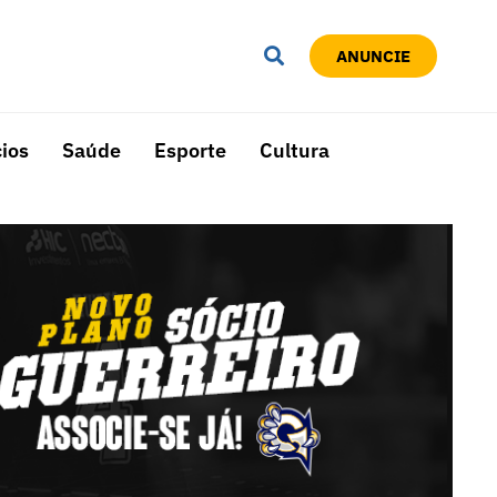
ANUNCIE
ios
Saúde
Esporte
Cultura