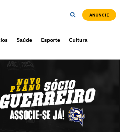
ANUNCIE
ios
Saúde
Esporte
Cultura