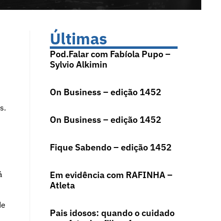
Últimas
Pod.Falar com Fabíola Pupo –
Sylvio Alkimin
On Business – edição 1452
s.
On Business – edição 1452
Fique Sabendo – edição 1452
s
á
Em evidência com RAFINHA –
Atleta
de
Pais idosos: quando o cuidado