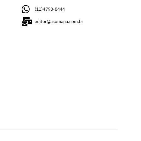
(11)4798-8444
editor@asemana.com.br