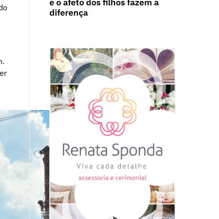
e o afeto dos filhos fazem a
 do
diferença
m.
er