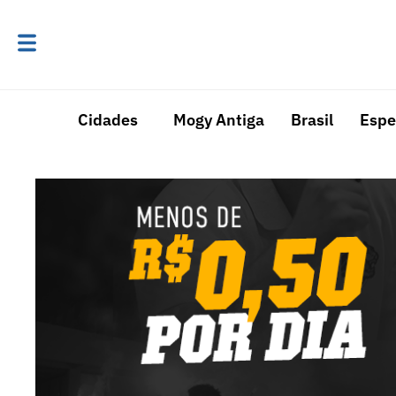
Cidades
Mogy Antiga
Brasil
Espe