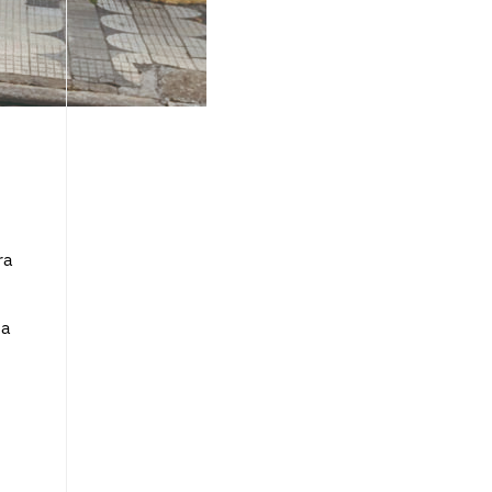
ra
 a