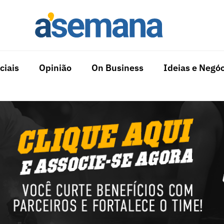
ciais
Opinião
On Business
Ideias e Negóc