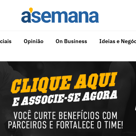
ciais
Opinião
On Business
Ideias e Negóc