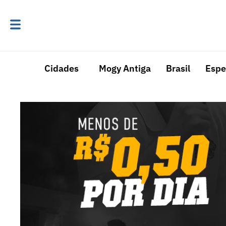
Cidades
Mogy Antiga
Brasil
Espe