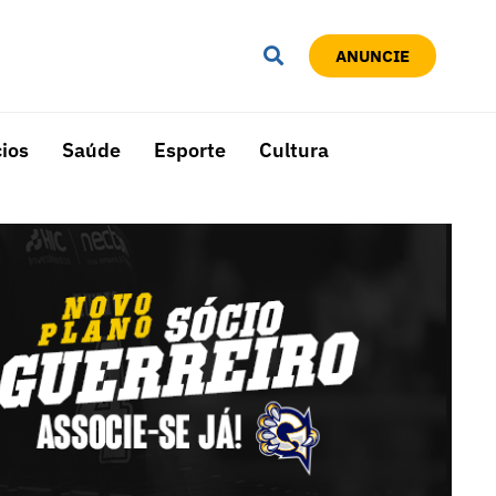
ANUNCIE
ios
Saúde
Esporte
Cultura