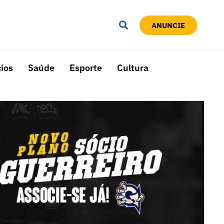
ANUNCIE
ios
Saúde
Esporte
Cultura