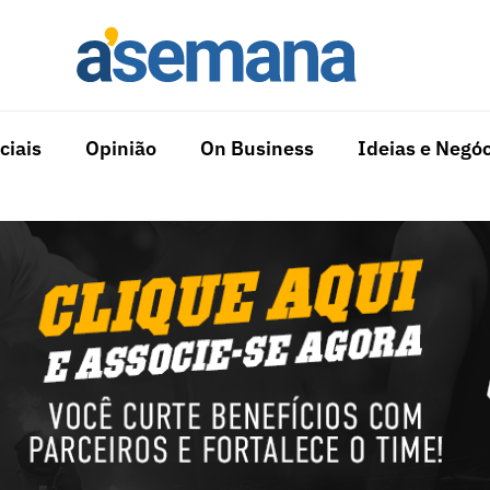
ciais
Opinião
On Business
Ideias e Negóc