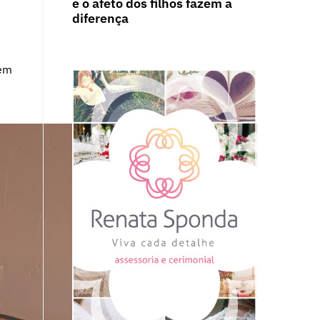
e o afeto dos filhos fazem a
diferença
bém