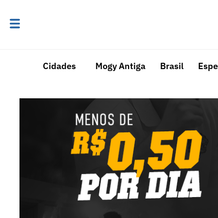
Cidades
Mogy Antiga
Brasil
Espe