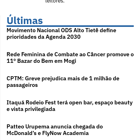
leitores.
Últimas
Movimento Nacional ODS Alto Tietê define
prioridades da Agenda 2030
Rede Feminina de Combate ao Câncer promove o
11º Bazar do Bem em Mogi
CPTM: Greve prejudica mais de 1 milhão de
passageiros
Itaquá Rodeio Fest terá open bar, espaço beauty
e vista privilegiada
Patteo Urupema anuncia chegada do
McDonald’s e FlyNow Academia