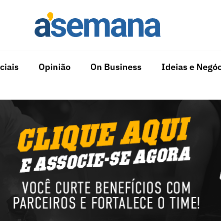
ciais
Opinião
On Business
Ideias e Negóc