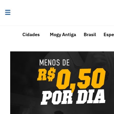
Cidades
Mogy Antiga
Brasil
Espe