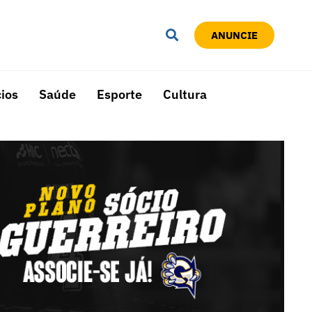
ANUNCIE
ios
Saúde
Esporte
Cultura